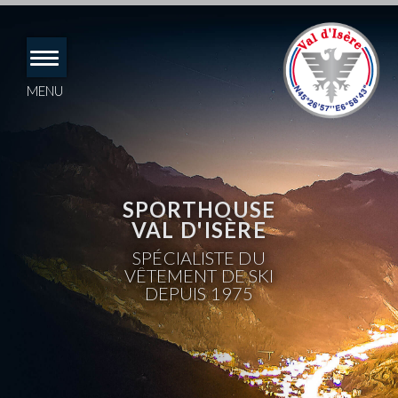
Accéder
directement
au
contenu
MENU
SPORTHOUSE
VAL D'ISÈRE
SPÉCIALISTE DU
VÊTEMENT DE SKI
DEPUIS 1975