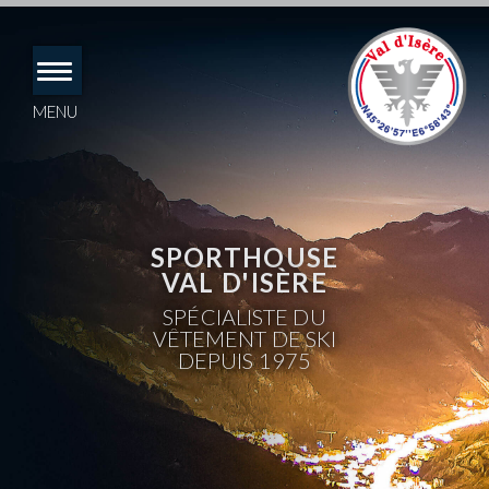
Accéder
directement
au
contenu
MENU
SPORTHOUSE
VAL D'ISÈRE
SPÉCIALISTE DU
VÊTEMENT DE SKI
DEPUIS 1975