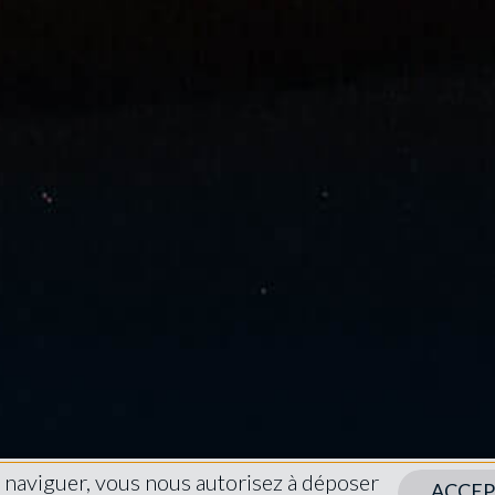
à naviguer, vous nous autorisez à déposer
ACCEP