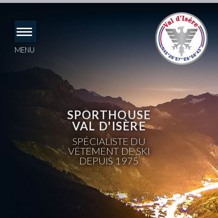
Accéder
directement
au
contenu
MENU
SPORTHOUSE
VAL D'ISÈRE
SPÉCIALISTE DU
VÊTEMENT DE SKI
DEPUIS 1975