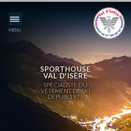
Accéder
directement
au
contenu
MENU
SPORTHOUSE
VAL D'ISÈRE
SPÉCIALISTE DU
VÊTEMENT DE SKI
DEPUIS 1975