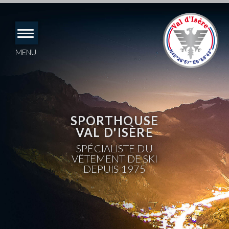
Accéder
directement
au
contenu
MENU
SPORTHOUSE
VAL D'ISÈRE
SPÉCIALISTE DU
VÊTEMENT DE SKI
DEPUIS 1975