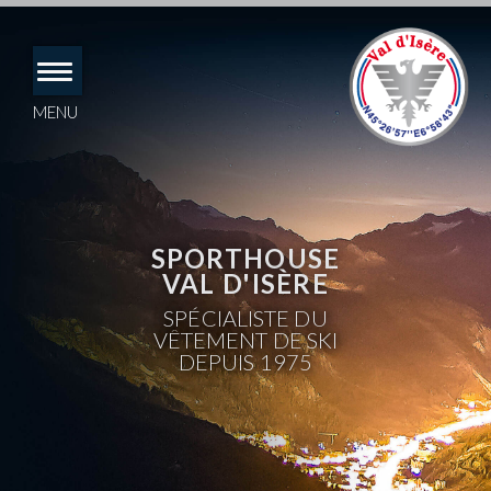
Accéder
directement
au
contenu
MENU
SPORTHOUSE
VAL D'ISÈRE
SPÉCIALISTE DU
VÊTEMENT DE SKI
DEPUIS 1975