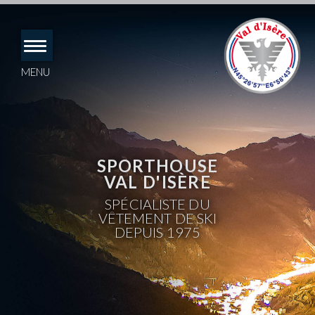
Accéder
directement
au
contenu
MENU
SPORTHOUSE
VAL D'ISÈRE
SPÉCIALISTE DU
VÊTEMENT DE SKI
DEPUIS 1975