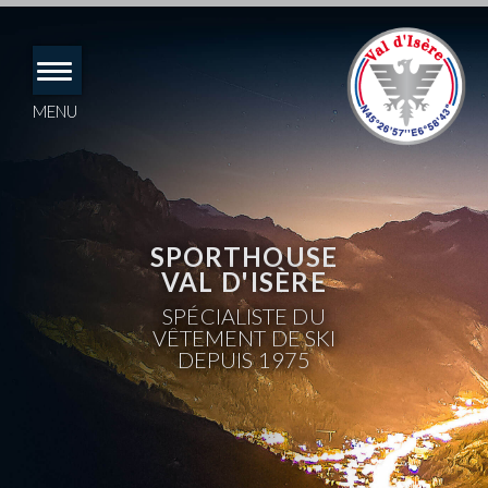
Accéder
directement
au
contenu
MENU
SPORTHOUSE
VAL D'ISÈRE
SPÉCIALISTE DU
VÊTEMENT DE SKI
DEPUIS 1975