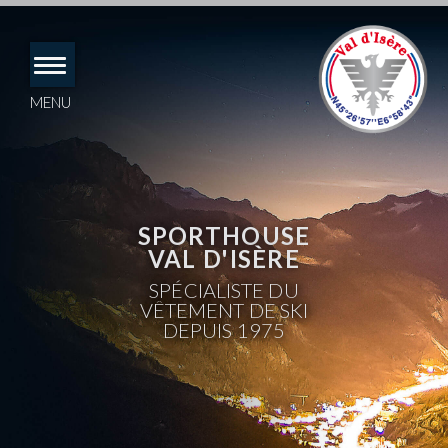
Accéder
directement
au
contenu
MENU
SPORTHOUSE
VAL D'ISÈRE
SPÉCIALISTE DU
VÊTEMENT DE SKI
DEPUIS 1975