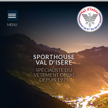
Accéder
directement
au
contenu
MENU
SPORTHOUSE
VAL D'ISÈRE
SPÉCIALISTE DU
VÊTEMENT DE SKI
DEPUIS 1975