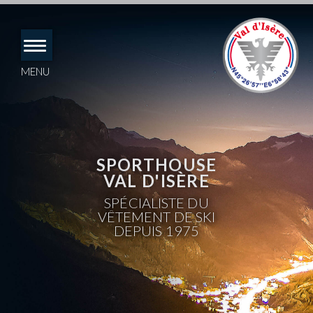
Accéder
directement
au
contenu
MENU
SPORTHOUSE
VAL D'ISÈRE
SPÉCIALISTE DU
VÊTEMENT DE SKI
DEPUIS 1975