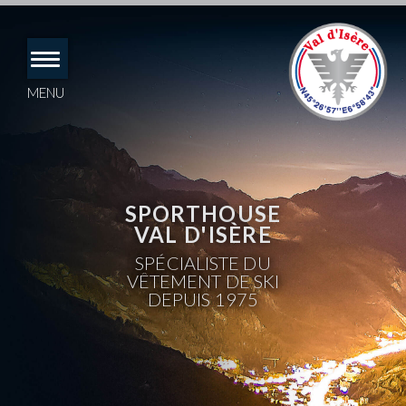
Accéder
directement
au
contenu
MENU
SPORTHOUSE
VAL D'ISÈRE
SPÉCIALISTE DU
VÊTEMENT DE SKI
DEPUIS 1975