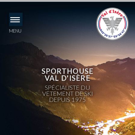
Accéder
directement
au
contenu
MENU
SPORTHOUSE
VAL D'ISÈRE
SPÉCIALISTE DU
VÊTEMENT DE SKI
DEPUIS 1975