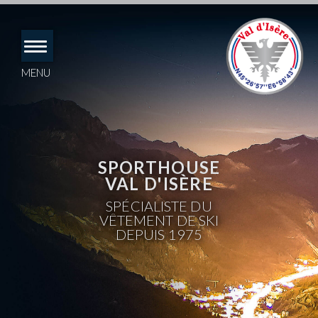
Accéder
directement
au
contenu
MENU
SPORTHOUSE
VAL D'ISÈRE
SPÉCIALISTE DU
VÊTEMENT DE SKI
DEPUIS 1975