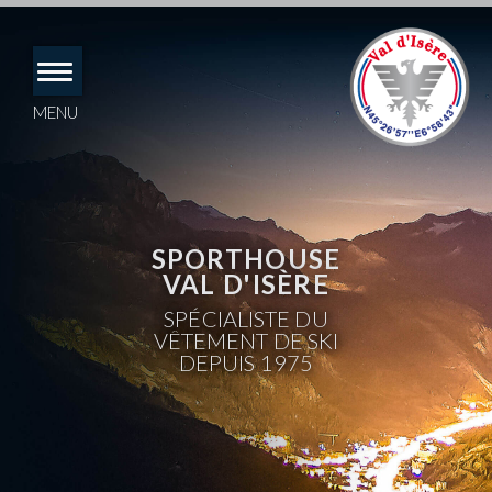
Accéder
directement
au
contenu
MENU
SPORTHOUSE
VAL D'ISÈRE
SPÉCIALISTE DU
VÊTEMENT DE SKI
DEPUIS 1975